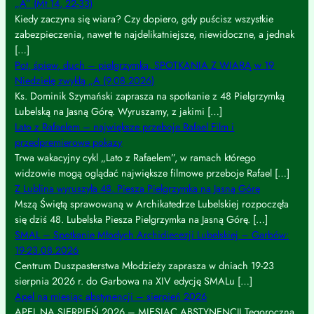
„A” (Mt 14, 22-33)
Kiedy zaczyna się wiara? Czy dopiero, gdy puścisz wszystkie
zabezpieczenia, nawet te najdelikatniejsze, niewidoczne, a jednak
[…]
Pot, śpiew, duch – pielgrzymka. SPOTKANIA Z WIARĄ w 19
Niedzielę zwykłą „A (9.08.2026)
Ks. Dominik Szymański zaprasza na spotkanie z 48 Pielgrzymką
Lubelską na Jasną Górę. Wyruszamy, z jakimi […]
Lato z Rafaelem – największe przeboje Rafael Film i
przedpremierowe pokazy
Trwa wakacyjny cykl „Lato z Rafaelem”, w ramach którego
widzowie mogą oglądać największe filmowe przeboje Rafael […]
Z Lublina wyruszyła 48. Piesza Pielgrzymka na Jasną Górę
Mszą Świętą sprawowaną w Archikatedrze Lubelskiej rozpoczęła
się dziś 48. Lubelska Piesza Pielgrzymka na Jasną Górę. […]
SMAL – Spotkanie Młodych Archidiecezji Lubelskiej – Garbów:
19-23.08.2026
Centrum Duszpasterstwa Młodzieży zaprasza w dniach 19-23
sierpnia 2026 r. do Garbowa na XIV edycję SMALu […]
Apel na miesiąc abstynencji – sierpień 2026
APEL NA SIERPIEŃ 2026 – MIESIĄC ABSTYNENCJI Tegoroczna