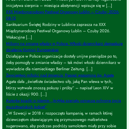
inicjatywa sierpnia – miesiąca abstynencji wpisuje się w […]
XXX Międzynarodowy Festiwal Organowy Lublin – Czuby: 2026-
08-12
Sanktuarium Świętej Rodziny w Lublinie zaprasza na XXX
Międzynarodowy Festiwal Organowy Lublin – Czuby 2026.
Wakacyjne […]
Miliony na zmianę władzy w Polsce. Włoski dziennikarz demaskuje
działania Komisji Europejskiej
Działające w Polsce organizacje dostały unijne pieniądze po to,
żeby pomogły w zmianie władzy – tak mówi włoski dziennikarz w
wywiadzie dla niemieckiego Berliner Zeitung. […]
Zwycięstwo miłości nad śmiercią. Papież wspomina św. Agatę
Agata dała „świetliste świadectwo siły, jaką Pan wlewa w tych,
którzy wytrwale znoszą pokusy i próby” – napisał Leon XIV w
liście z okazji 900. […]
Autorka książki o islamie: „krytyka szariatu oznacza ochronę życia
muzułmańskich kobiet”
„W Szwecji w 2018 r. rozpoczęto kampanię, w ramach której
dziewczętom obawiającym się przymusowego małżeństwa
sugerowano, aby podczas podróży samolotem miały przy sobie