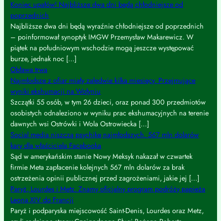
Koniec upałów! Najbliższe dwa dni będą chłodniejsze od
poprzednich
Najbliższe dwa dni będą wyraźnie chłodniejsze od poprzednich
– poinformował synoptyk IMGW Przemysław Makarewicz. W
piątek na południowym wschodzie mogą jeszcze występować
burze, jednak noc […]
Obława trwa
Najmłodsze z ofiar miały zaledwie kilka miesięcy. Przejmujące
wyniki ekshumacji na Wołyniu
Szczątki 55 osób, w tym 26 dzieci, oraz ponad 300 przedmiotów
osobistych odnaleziono w wyniku prac ekshumacyjnych na terenie
dawnych wsi Ostrówki i Wola Ostrowiecka […]
Social media niszczą psychikę najmłodszych. 567 mln dolarów
kary dla właściciela Facebooka
Sąd w amerykańskim stanie Nowy Meksyk nakazał w czwartek
firmie Meta zapłacenie kolejnych 567 mln dolarów za brak
ostrzeżenia opinii publicznej przed zagrożeniami, jakie jej […]
Paryż, Lourdes i Metz. Znamy oficjalny program podróży papieża
Leona XIV do Francji
Paryż i podparyska miejscowość Saint-Denis, Lourdes oraz Metz,