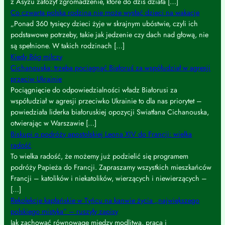
z Asyżu założył zgromadzenie, które do dziś działa […]
Co czwarta polska rodzina nie może wysłać dzieci na wakacje
„Ponad 360 tysięcy dzieci żyje w skrajnym ubóstwie, czyli ich
podstawowe potrzeby, takie jak jedzenie czy dach nad głową, nie
są spełnione. W takich rodzinach […]
Kiedy Bóg milczy
Cichanouska: trzeba pociągnąć Białoruś za współudział w agresji
przeciw Ukrainie
Pociągnięcie do odpowiedzialności władz Białorusi za
współudział w agresji przeciwko Ukrainie to dla nas priorytet –
powiedziała liderka białoruskiej opozycji Swiatłana Cichanouska,
otwierając w Warszawie […]
Biskupi o podróży apostolskiej Leona XIV do Francji: wielka
radość
To wielka radość, że możemy już podzielić się programem
podróży Papieża do Francji. Zapraszamy wszystkich mieszkańców
Francji – katolików i niekatolików, wierzących i niewierzących –
[…]
Rekolekcje kapłańskie w Tyńcu na kanwie życia „największego
polskiego mistyka” – ruszyły zapisy
Jak zachować równowagę między modlitwą, pracą i