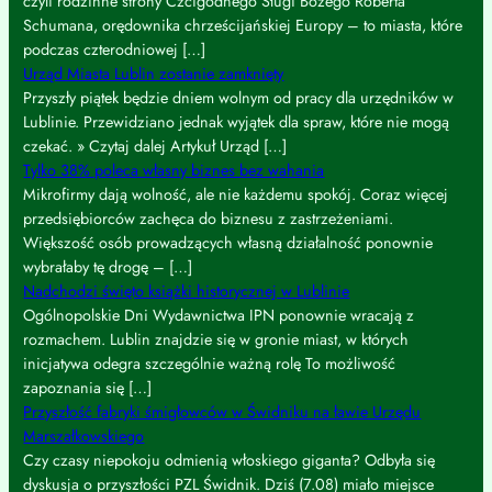
czyli rodzinne strony Czcigodnego Sługi Bożego Roberta
Schumana, orędownika chrześcijańskiej Europy – to miasta, które
podczas czterodniowej […]
Urząd Miasta Lublin zostanie zamknięty
Przyszły piątek będzie dniem wolnym od pracy dla urzędników w
Lublinie. Przewidziano jednak wyjątek dla spraw, które nie mogą
czekać. » Czytaj dalej Artykuł Urząd […]
Tylko 38% poleca własny biznes bez wahania
Mikrofirmy dają wolność, ale nie każdemu spokój. Coraz więcej
przedsiębiorców zachęca do biznesu z zastrzeżeniami.
Większość osób prowadzących własną działalność ponownie
wybrałaby tę drogę – […]
Nadchodzi święto książki historycznej w Lublinie
Ogólnopolskie Dni Wydawnictwa IPN ponownie wracają z
rozmachem. Lublin znajdzie się w gronie miast, w których
inicjatywa odegra szczególnie ważną rolę To możliwość
zapoznania się […]
Przyszłość fabryki śmigłowców w Świdniku na ławie Urzędu
Marszałkowskiego
Czy czasy niepokoju odmienią włoskiego giganta? Odbyła się
dyskusja o przyszłości PZL Świdnik. Dziś (7.08) miało miejsce