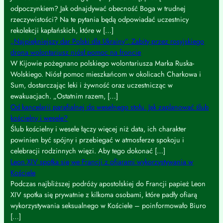
odpoczynkiem? Jak odnajdywać obecność Boga w trudnej
rzeczywistości? Na te pytania będą odpowiadać uczestnicy
rekolekcji kapłańskich, które w […]
„Najpiękniejszy dar Polski dla Ukrainy”. Zabity przez rosyjskiego
drona wolontariusz niósł pomoc na froncie
W Kijowie pożegnano polskiego wolontariusza Marka Ruska-
Wolskiego. Niósł pomoc mieszkańcom w okolicach Charkowa i
Sum, dostarczając leki i żywność oraz uczestnicząc w
ewakuacjach. „Ostatnim razem, […]
Od kancelarii parafialnej do weselnego stołu. Jak zaplanować ślub
kościelny i wesele?
Ślub kościelny i wesele łączy więcej niż data, ich charakter
powinien być spójny i przebiegać w atmosferze spokoju i
celebracji rodzinnych więzi. Aby tego dokonać […]
Leon XIV spotka się we Francji z ofiarami wykorzystywania w
Kościele
Podczas najbliższej podróży apostolskiej do Francji papież Leon
XIV spotka się prywatnie z kilkoma osobami, które padły ofiarą
wykorzystywania seksualnego w Kościele – poinformowało Biuro
[…]