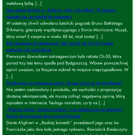
metalową łyżkę. […]
Jego gitarę słychać w „Dobrym, złym i brzydkim”. Po śmierci
okazało się, że należał do masonerii
W ostatniej chwili odwołano katolicki pogrzeb Bruno Battistiego
D’Amario, gitarzysty współpracującego z Ennio Morricone. Muzyk,
który zmarł 5 sierpnia w wieku 88 lat, miał zostać […]
Były dowódca sił rakietowych: taki pocisk jak Ch-101 trzeba
zestrzelić jak najszybciej
Pierwszym dzwonkiem ostrzegawczym była rakieta Ch-55, która
ponad trzy lata temu spadła pod Bydgoszczą. Wbrew powszechnej
opinii uważam, że Rosjanie wybrali to miejsce nieprzypadkowo. W
[…]
Dziękujemy za wyrażenie opinii. Ile pan chce za jej wycofanie?
Nie jestem zadowolony z produktu, ale wychodzi z propozycją:
dostanę rekompensatę, ale muszę cofnąć negatywną opinię, którą
wpisałem w internecie. Teologu moralisto, co ty na […]
„Miejcie miłość, strzeżcie pokory i nie odstępujcie od ubóstwa”.
Patron dzisiejszego dnia zmienił Europę
Dante Alighieri w „Boskiej komedii” przedstawił jego oraz św.
Franciszka jako dwa koła jednego rydwanu. Rówieśnik Biedaczyny