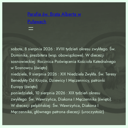
Przejdź
do
Parafia św. Brata Alberta w
treści
Puławach
sobota, 8 sierpnia 2026 : XVIII tydzień okresu zwykłego. Św.
Dominika, prezbitera (wsp. obowiązkowe). W diecezji
sosnowieckiej: Rocznica Poświęcenia Kościoła Katedralnego
w Sosnowcu (święto)
niedziela, 9 sierpnia 2026 : XIX Niedziela Zwykła. Św. Teresy
Benedykty Od Krzyża, Dziewicy I Męczennicy, patronki
Europy (święto)
poniedziałek, 10 sierpnia 2026 : XIX tydzień okresu
zwykłego. Św. Wawrzyńca, Diakona I Męczennika (święto).
W diecezji pelplińskiej: Św. Wawrzyńca, Diakona I
Męczennika, głównego patrona diecezji (uroczystość)