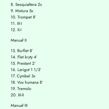
8. Sesquialtera 2x
9. Mixtura 5x
10. Trompet 8′
11. III-I
12. II-I
Manuał II
13. Rurflet 8′
14. Flet kryty 4′
15. Prestant 2′
16. Larigot 1 1/3′
17. Cymbel 3x
18. Vox humana 8′
19. Tremolo
20. III-II
Manuał III