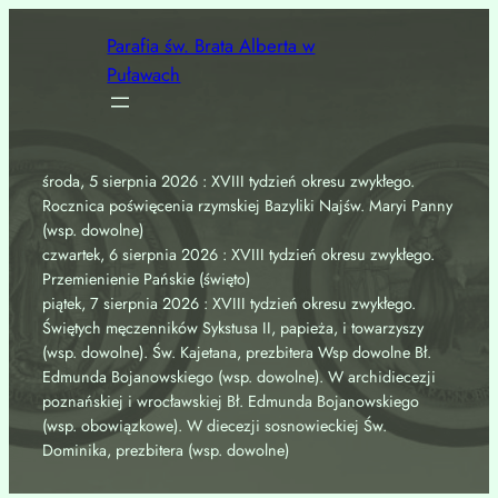
Przejdź
Parafia św. Brata Alberta w
do
Puławach
treści
środa, 5 sierpnia 2026 : XVIII tydzień okresu zwykłego.
Rocznica poświęcenia rzymskiej Bazyliki Najśw. Maryi Panny
(wsp. dowolne)
czwartek, 6 sierpnia 2026 : XVIII tydzień okresu zwykłego.
Przemienienie Pańskie (święto)
piątek, 7 sierpnia 2026 : XVIII tydzień okresu zwykłego.
Świętych męczenników Sykstusa II, papieża, i towarzyszy
(wsp. dowolne). Św. Kajetana, prezbitera Wsp dowolne Bł.
Edmunda Bojanowskiego (wsp. dowolne). W archidiecezji
poznańskiej i wrocławskiej Bł. Edmunda Bojanowskiego
(wsp. obowiązkowe). W diecezji sosnowieckiej Św.
Dominika, prezbitera (wsp. dowolne)