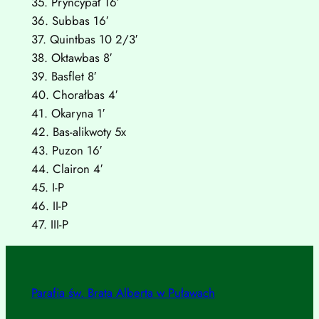
35. Pryncypał 16′
36. Subbas 16′
37. Quintbas 10 2/3′
38. Oktawbas 8′
39. Basflet 8′
40. Chorałbas 4′
41. Okaryna 1′
42. Bas-alikwoty 5x
43. Puzon 16′
44. Clairon 4′
45. I-P
46. II-P
47. III-P
Parafia św. Brata Alberta w Puławach