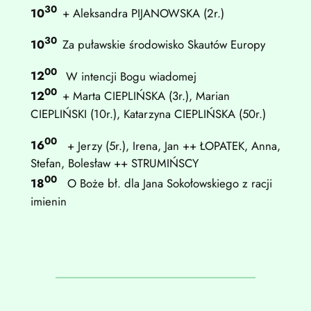
30
10
+ Aleksandra PIJANOWSKA (2r.)
30
10
Za puławskie środowisko Skautów Europy
00
12
W intencji Bogu wiadomej
00
12
+ Marta CIEPLIŃSKA (3r.), Marian
CIEPLIŃSKI (10r.), Katarzyna CIEPLIŃSKA (50r.)
00
16
+ Jerzy (5r.), Irena, Jan ++ ŁOPATEK, Anna,
Stefan, Bolesław ++ STRUMIŃSCY
00
18
O Boże bł. dla Jana Sokołowskiego z racji
imienin