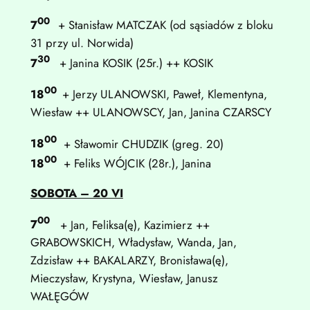
00
7
+ Stanisław MATCZAK (od sąsiadów z bloku
31 przy ul. Norwida)
30
7
+ Janina KOSIK (25r.) ++ KOSIK
00
18
+ Jerzy ULANOWSKI, Paweł, Klementyna,
Wiesław ++ ULANOWSCY, Jan, Janina CZARSCY
00
18
+ Sławomir CHUDZIK (greg. 20)
00
18
+ Feliks WÓJCIK (28r.), Janina
SOBOTA – 20 VI
00
7
+ Jan, Feliksa(ę), Kazimierz ++
GRABOWSKICH, Władysław, Wanda, Jan,
Zdzisław ++ BAKALARZY, Bronisława(ę),
Mieczysław, Krystyna, Wiesław, Janusz
WAŁĘGÓW