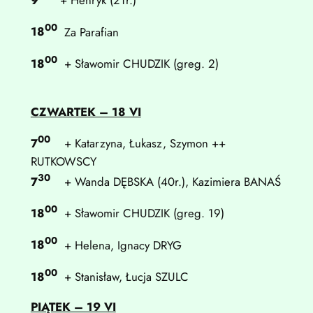
9
+ Henryk (21r.)
00
18
Za Parafian
00
18
+ Sławomir CHUDZIK (greg. 2)
CZWARTEK – 18 VI
00
7
+ Katarzyna, Łukasz, Szymon ++
RUTKOWSCY
30
7
+ Wanda DĘBSKA (40r.), Kazimiera BANAŚ
00
18
+ Sławomir CHUDZIK (greg. 19)
00
18
+ Helena, Ignacy DRYG
00
18
+ Stanisław, Łucja SZULC
PIĄTEK – 19 VI