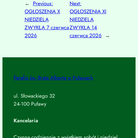
←
Previous:
Next:
OGŁOSZENIA X
OGŁOSZENIA XI
NIEDZIELA
NIEDZIELA
ZWYKŁA 7 czerwca
ZWYKŁA 14
2026
czerwca 2026
→
Parafia św. Brata Alberta w Puławach
ul. Słowackiego 32
24-100 Puławy
Kancelaria
Czynna codziennie z wyjątkiem sobót i niedziel