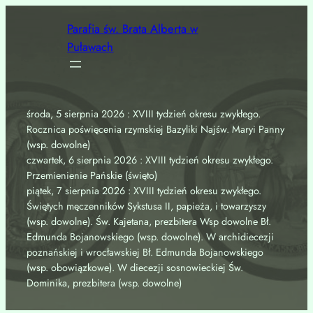
Przejdź
Parafia św. Brata Alberta w
do
Puławach
treści
środa, 5 sierpnia 2026 : XVIII tydzień okresu zwykłego.
Rocznica poświęcenia rzymskiej Bazyliki Najśw. Maryi Panny
(wsp. dowolne)
czwartek, 6 sierpnia 2026 : XVIII tydzień okresu zwykłego.
Przemienienie Pańskie (święto)
piątek, 7 sierpnia 2026 : XVIII tydzień okresu zwykłego.
Świętych męczenników Sykstusa II, papieża, i towarzyszy
(wsp. dowolne). Św. Kajetana, prezbitera Wsp dowolne Bł.
Edmunda Bojanowskiego (wsp. dowolne). W archidiecezji
poznańskiej i wrocławskiej Bł. Edmunda Bojanowskiego
(wsp. obowiązkowe). W diecezji sosnowieckiej Św.
Dominika, prezbitera (wsp. dowolne)