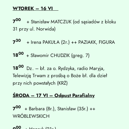
WTOREK
– 16 VI
00
7
+ Stanisław MATCZUK (od sąsiadów z bloku
31 przy ul. Norwida)
30
7
+ Irena PAKUŁA (2r.) ++ PAZIAKK, FIGURA
00
18
+ Sławomir CHUDZIK (greg. 7)
00
18
Dz. – bł. za o. Rydzyka, radio Maryja,
Telewizję Trwam z prośbą o Boże bł. dla dzieł
przy nich powstałych (KRŻ)
ŚRODA
– 17 VI – Odpust Parafialny
00
7
+ Barbara (8r.), Stanisław (35r.) ++
WRÓBLEWSKICH
00