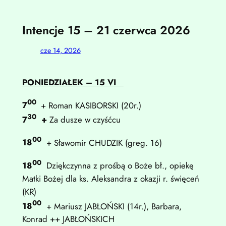
Intencje 15 – 21 czerwca 2026
cze 14, 2026
PONIEDZIA
ŁEK – 15 VI
00
7
+ Roman KASIBORSKI (20r.)
30
7
+
Za dusze w czyśćcu
00
18
+ Sławomir CHUDZIK (greg. 16)
00
18
Dziękczynna z prośbą o Boże bł., opiekę
Matki Bożej dla ks. Aleksandra z okazji r. święceń
(KR)
00
18
+ Mariusz JABŁOŃSKI (14r.), Barbara,
Konrad ++ JABŁOŃSKICH