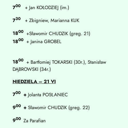
00
7
+ Jan KOŁODZIEJ (im.)
30
7
+ Zbigniew, Marianna KUK
00
18
+Sławomir CHUDZIK (greg. 21)
00
18
+ Janina GROBEL
00
18
+ Bartłomiej TOKARSKI (30r.), Stanisław
DĄBROWSKI (34r.)
NIEDZIELA –
21 VI
00
7
+
Jolanta POSŁANIEC
00
9
+
Sławomir CHUDZIK (greg. 22)
00
9
Za Parafian